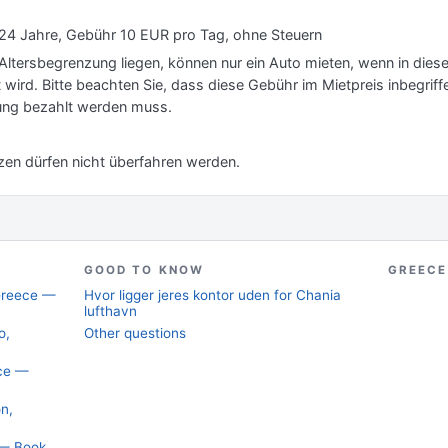
s 24 Jahre, Gebühr 10 EUR pro Tag, ohne Steuern
 Altersbegrenzung liegen, können nur ein Auto mieten, wenn in dies
 wird. Bitte beachten Sie, dass diese Gebühr im Mietpreis inbegriff
ung bezahlt werden muss.
zen dürfen nicht überfahren werden.
GOOD TO KNOW
GREECE
 Greece —
Hvor ligger jeres kontor uden for Chania
lufthavn
o,
Other questions
ece —
on,
 — Book