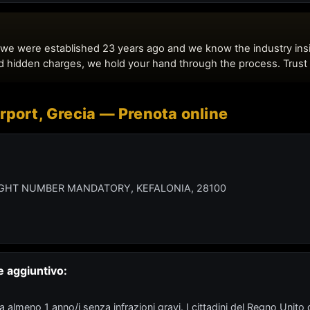
rport, Grecia — Prenota online
LIGHT NUMBER MANDATORY, KEFALONIA, 28100
e aggiuntivo:
 almeno 1 anno/i senza infrazioni gravi. I cittadini del Regno Unito