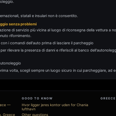
noleggio.
ernazionali, statali e insulari non è consentito.
iaggio senza problemi
azione di servizio più vicina al luogo di riconsegna della vettura a n
nuto rifornimento.
 con i comandi dell'auto prima di lasciare il parcheggio
per rilevare la presenza di danni e riferiscili al banco dell'autonolegg
'autonoleggio
a prima volta, scegli sempre un luogo sicuro in cui parcheggiare, a
GOOD TO KNOW
GREECE
eece —
Hvor ligger jeres kontor uden for Chania
lufthavn
ra, Greece
Other questions