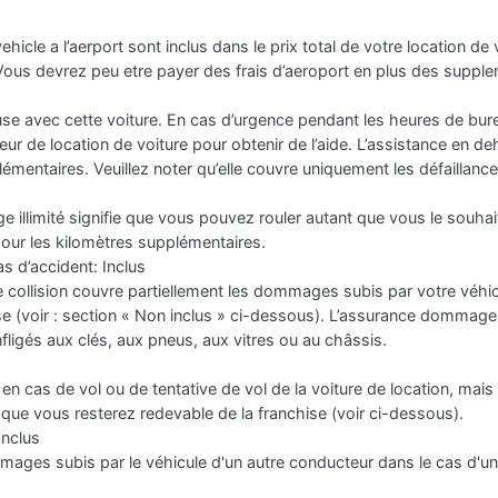
ehicle a l’aerport sont inclus dans le prix total de votre location de
 Vous devrez peu etre payer des frais d’aeroport en plus des suppl
se avec cette voiture. En cas d’urgence pendant les heures de bureau
eur de location de voiture pour obtenir de l’aide. L’assistance en 
émentaires. Veuillez noter qu’elle couvre uniquement les défaillan
ge illimité signifie que vous pouvez rouler autant que vous le souha
pour les kilomètres supplémentaires.
 d’accident: Inclus
ollision couvre partiellement les dommages subis par votre véhicu
se (voir : section « Non inclus » ci-dessous). L’assurance dommage
ligés aux clés, aux pneus, aux vitres ou au châssis.
 en cas de vol ou de tentative de vol de la voiture de location, mai
r que vous resterez redevable de la franchise (voir ci-dessous).
Inclus
ages subis par le véhicule d'un autre conducteur dans le cas d'un