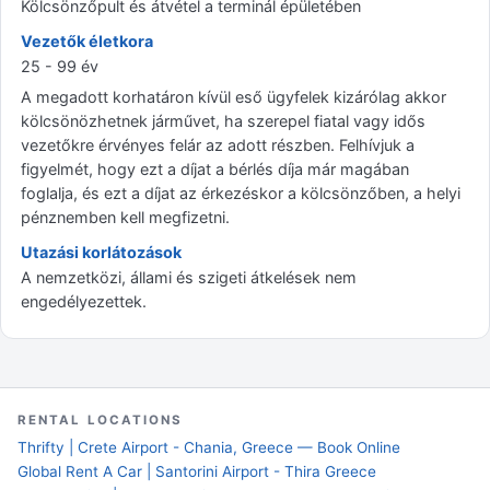
Kölcsönzőpult és átvétel a terminál épületében
Vezetők életkora
25 - 99 év
A megadott korhatáron kívül eső ügyfelek kizárólag akkor
kölcsönözhetnek járművet, ha szerepel fiatal vagy idős
vezetőkre érvényes felár az adott részben. Felhívjuk a
figyelmét, hogy ezt a díjat a bérlés díja már magában
foglalja, és ezt a díjat az érkezéskor a kölcsönzőben, a helyi
pénznemben kell megfizetni.
Utazási korlátozások
A nemzetközi, állami és szigeti átkelések nem
engedélyezettek.
RENTAL LOCATIONS
Thrifty | Crete Airport - Chania, Greece — Book Online
Global Rent A Car | Santorini Airport - Thira Greece